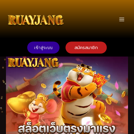
Skip
to
content
สมัครสมาชิก
เข้าสู่ระบบ