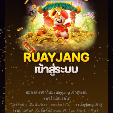
สมัครสมาชิกใหม่ ruayjang เข้าสู่ระบบ
รวดเร็วแบบออโต้
ใครที่อยากเดิมพันกับเราบอกเลยว่าไม่ยาก
ruayjang เข้าสู่
ระบบ
ได้ทันที เริ่มต้นที่สมัครสมาชิกใหม่เรียบร้อย ซึ่งเรา