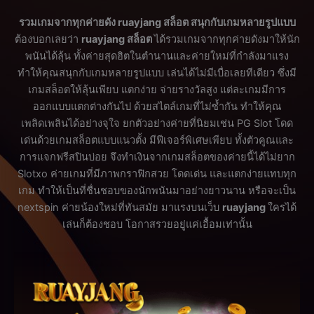
รวมเกมจากทุกค่ายดัง ruayjang สล็อต สนุกกับเกมหลายรูปแบบ
ต้องบอกเลยว่า
ruayjang สล็อต
ได้รวมเกมจากทุกค่ายดังมาให้นัก
พนันได้ลุ้น ทั้งค่ายสุดฮิตในตำนานและค่ายใหม่ที่กำลังมาแรง
ทำให้คุณสนุกกับเกมหลายรูปแบบ เล่นได้ไม่มีเบื่อเลยทีเดียว ซึ่งมี
เกมสล็อตให้ลุ้นเพียบ แตกง่าย จ่ายรางวัลสูง แต่ละเกมมีการ
ออกแบบแตกต่างกันไป ด้วยสไตล์เกมที่ไม่ซ้ำกัน ทำให้คุณ
เพลิดเพลินได้อย่างจุใจ ยกตัวอย่างค่ายที่นิยมเช่น PG Slot โดด
เด่นด้วยเกมสล็อตแบบแนวตั้ง มีฟีเจอร์พิเศษเพียบ ทั้งตัวคูณและ
การแจกฟรีสปินบ่อย จึงทำเงินจากเกมสล็อตของค่ายนี้ได้ไม่ยาก
Slotxo ค่ายเกมที่มีภาพกราฟิกสวย โดดเด่น และแตกง่ายแทบทุก
เกม ทำให้เป็นที่ชื่นชอบของนักพนันมาอย่างยาวนาน หรือจะเป็น
nextspin ค่ายน้องใหม่ที่ทันสมัย มาแรงบนเว็บ
ruayjang
ใครได้
เล่นก็ต้องชอบ โอกาสรวยอยู่แค่เอื้อมเท่านั้น