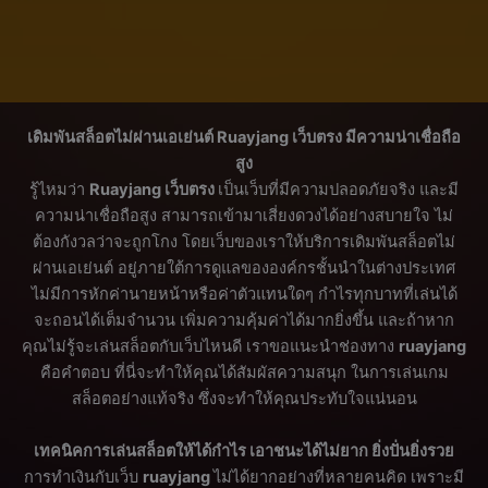
เดิมพันสล็อตไม่ผ่านเอเย่นต์ Ruayjang เว็บตรง มีความน่าเชื่อถือ
สูง
รู้ไหมว่า
Ruayjang เว็บตรง
เป็นเว็บที่มีความปลอดภัยจริง และมี
ความน่าเชื่อถือสูง สามารถเข้ามาเสี่ยงดวงได้อย่างสบายใจ ไม่
ต้องกังวลว่าจะถูกโกง โดยเว็บของเราให้บริการเดิมพันสล็อตไม่
ผ่านเอเย่นต์ อยู่ภายใต้การดูแลขององค์กรชั้นนำในต่างประเทศ
ไม่มีการหักค่านายหน้าหรือค่าตัวแทนใดๆ กำไรทุกบาทที่เล่นได้
จะถอนได้เต็มจำนวน เพิ่มความคุ้มค่าได้มากยิ่งขึ้น และถ้าหาก
คุณไม่รู้จะเล่นสล็อตกับเว็บไหนดี เราขอแนะนำช่องทาง
ruayjang
คือคำตอบ ที่นี่จะทำให้คุณได้สัมผัสความสนุก ในการเล่นเกม
สล็อตอย่างแท้จริง ซึ่งจะทำให้คุณประทับใจแน่นอน
เทคนิคการเล่นสล็อตให้ได้กำไร เอาชนะได้ไม่ยาก ยิ่งปั่นยิ่งรวย
การทำเงินกับเว็บ
ruayjang
ไม่ได้ยากอย่างที่หลายคนคิด เพราะมี