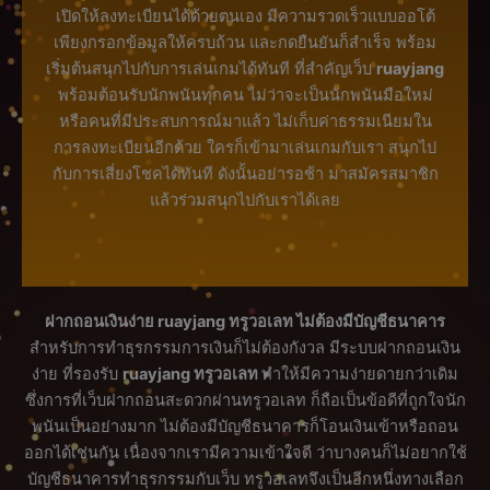
เปิดให้ลงทะเบียนได้ด้วยตนเอง มีความรวดเร็วแบบออโต้
เพียงกรอกข้อมูลให้ครบถ้วน และกดยืนยันก็สำเร็จ พร้อม
เริ่มต้นสนุกไปกับการเล่นเกมได้ทันที ที่สำคัญเว็บ
ruayjang
พร้อมต้อนรับนักพนันทุกคน ไม่ว่าจะเป็นนักพนันมือใหม่
หรือคนที่มีประสบการณ์มาแล้ว ไม่เก็บค่าธรรมเนียมใน
การลงทะเบียนอีกด้วย ใครก็เข้ามาเล่นเกมกับเรา สนุกไป
กับการเสี่ยงโชคได้ทันที ดังนั้นอย่ารอช้า มาสมัครสมาชิก
แล้วร่วมสนุกไปกับเราได้เลย
ฝากถอนเงินง่าย ruayjang ทรูวอเลท ไม่ต้องมีบัญชีธนาคาร
สำหรับการทำธุรกรรมการเงินก็ไม่ต้องกังวล มีระบบฝากถอนเงิน
ง่าย ที่รองรับ
ruayjang ทรูวอเลท
ทำให้มีความง่ายดายกว่าเดิม
ซึ่งการที่เว็บฝากถอนสะดวกผ่านทรูวอเลท ก็ถือเป็นข้อดีที่ถูกใจนัก
พนันเป็นอย่างมาก ไม่ต้องมีบัญชีธนาคารก็โอนเงินเข้าหรือถอน
ออกได้เช่นกัน เนื่องจากเรามีความเข้าใจดี ว่าบางคนก็ไม่อยากใช้
บัญชีธนาคารทำธุรกรรมกับเว็บ ทรูวอเลทจึงเป็นอีกหนึ่งทางเลือก