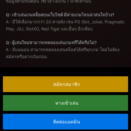
ข้อมูลตามขั้นตอน ใช้เวลาไม่เกิน 1 นาทีเท่านั้น
Q : เข้าเล่นเกมสล็อตบนเว็บไซต์ มีค่ายเกมไหนน่าสนใจบ้าง?
A : มีให้เลือกมากกว่า 20 ค่ายดัง เช่น PG Slot, Joker, Pragmatic
Play, JILI, SlotXO, Red Tiger และอื่นๆ อีกเพียบ
Q : ผู้เล่นใหม่สามารถทดลองเล่นเกมฟรีได้หรือไม่?
A : มีแน่นอน สามารถทดลองเล่นสล็อตได้ฟรีทุกเกม โดยไม่ต้อง
สมัครหรือฝากเงินก่อน
สมัครสมาชิก
ทางเข้าเล่น
ติดต่อแอดมิน