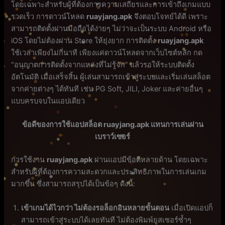
โดยเฉพาะสำหรับผู้ที่ต้องการความเสถียรและการเข้าถึงเกมแบบ
รวดเร็ว การดาวน์โหลด
ruayjang.apk
จึงตอบโจทย์ได้ดี เพราะ
สามารถติดตั้งผ่านมือถือได้ง่ายๆ ไม่ว่าจะเป็นระบบ Android หรือ
iOS โดยไม่ต้องผ่าน Store ให้ยุ่งยาก การติดตั้ง
ruayjang.apk
ใช้เวลาเพียงไม่กี่นาที เพียงแค่ดาวน์โหลดจากเว็บไซต์หลัก กด
“อนุญาตการติดตั้งจากแหล่งที่ไม่รู้จัก” แล้วรอให้ระบบติดตั้ง
อัตโนมัติ เมื่อเสร็จสิ้น ผู้เล่นสามารถเข้าสู่ระบบและเริ่มเล่นสล็อต
จากค่ายต่างๆ ได้ทันที เช่น PG Soft, JILI, Joker และค่ายอื่นๆ
แบบครบจบในแอปเดียว
ข้อดีของการใช้แอปสล็อต ruayjang.apk แทนการเล่นผ่าน
เบราว์เซอร์
การใช้งาน
ruayjang.apk
ผ่านแอปมีข้อดีหลายด้าน โดยเฉพาะ
สำหรับผู้ที่ต้องการความสะดวกและประสิทธิภาพในการเล่นเกม
มากขึ้น ซึ่งสามารถสรุปได้เป็นข้อๆ ดังนี้:
เข้าเกมได้ไวกว่า ไม่ต้องรอล็อกอินหลายขั้นตอน
เมื่อเปิดแอปก็
สามารถเข้าสู่ระบบได้เลยทันที ไม่ต้องพิมพ์ยูสเซอร์ซ้ำๆ