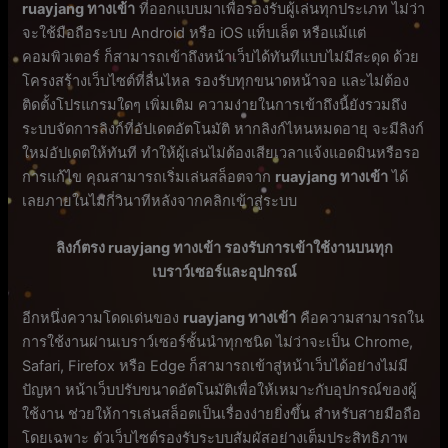
ruayjang ทางเข้า
ที่ออกแบบมาเพื่อรองรับผู้เล่นทุกประเภท ไม่ว่า
จะใช้มือถือระบบ Android หรือ iOS แท็บเล็ต หรือแม้แต่
คอมพิวเตอร์ ก็สามารถเข้าถึงหน้าเว็บได้ทันทีแบบไม่มีสะดุด ด้วย
โครงสร้างเว็บไซต์ที่ลื่นไหล รองรับทุกขนาดหน้าจอ และไม่ต้อง
ติดตั้งโปรแกรมใดๆ เพิ่มเติม ความง่ายในการเข้าถึงนี้ยังรวมถึง
ระบบจัดการลิงก์ที่อัปเดตอัตโนมัติ หากลิงก์ไหนหมดอายุ จะมีลิงก์
ใหม่อัปเดตให้ทันที ทำให้ผู้เล่นไม่ต้องเสียเวลาแจ้งแอดมินหรือรอ
การแก้ไข คุณสามารถเริ่มเล่นสล็อตจาก
ruayjang ทางเข้า
ได้
เลยภายในไม่กี่วินาทีหลังจากคลิกเข้าสู่ระบบ
ลิงก์ตรง ruayjang ทางเข้า รองรับการเข้าใช้งานบนทุก
เบราว์เซอร์และอุปกรณ์
อีกหนึ่งความโดดเด่นของ
ruayjang ทางเข้า
คือความสามารถใน
การใช้งานผ่านเบราว์เซอร์ชั้นนำทุกชนิด ไม่ว่าจะเป็น Chrome,
Safari, Firefox หรือ Edge ก็สามารถเข้าสู่หน้าเว็บได้อย่างไม่มี
ปัญหา หน้าเว็บปรับขนาดอัตโนมัติเพื่อให้เหมาะกับอุปกรณ์ของผู้
ใช้งาน ช่วยให้การเล่นสล็อตเป็นเรื่องง่ายยิ่งขึ้น สำหรับสายมือถือ
โดยเฉพาะ ตัวเว็บไซต์รองรับระบบสัมผัสอย่างเต็มประสิทธิภาพ